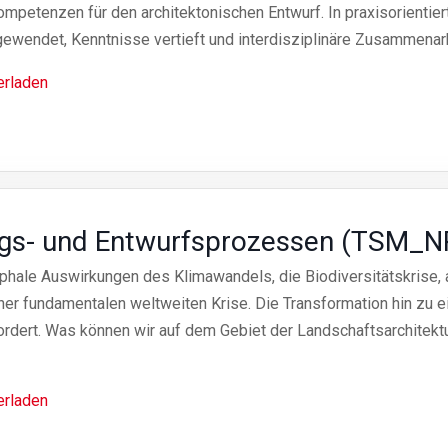
petenzen für den architektonischen Entwurf. In praxisorientiert
wendet, Kenntnisse vertieft und interdisziplinäre Zusammenarb
erladen
ungs- und Entwurfsprozessen (TSM_N
phale Auswirkungen des Klimawandels, die Biodiversitätskrise, 
er fundamentalen weltweiten Krise. Die Transformation hin zu 
rdert. Was können wir auf dem Gebiet der Landschaftsarchitekt
erladen