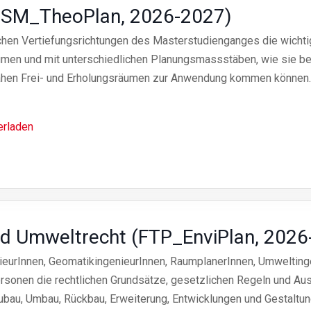
(TSM_TheoPlan, 2026-2027)
ichen Vertiefungsrichtungen des Masterstudienganges die wicht
umen und mit unterschiedlichen Planungsmassstäben, wie sie b
ahen Frei- und Erholungsräumen zur Anwendung kommen können.
erladen
d Umweltrecht (FTP_EnviPlan, 2026
ieurInnen, GeomatikingenieurInnen, RaumplanerInnen, Umweltinge
ersonen die rechtlichen Grundsätze, gesetzlichen Regeln und A
Neubau, Umbau, Rückbau, Erweiterung, Entwicklungen und Gestal