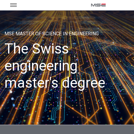
MSE MASTER OF SCIENCE IN ENGINEERING
The Swiss
engineering
master's degree