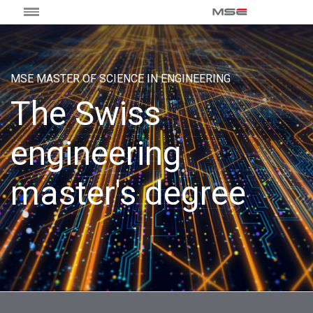
MSE MASTER OF SCIENCE IN ENGINEERING
The Swiss
engineering
master's degree