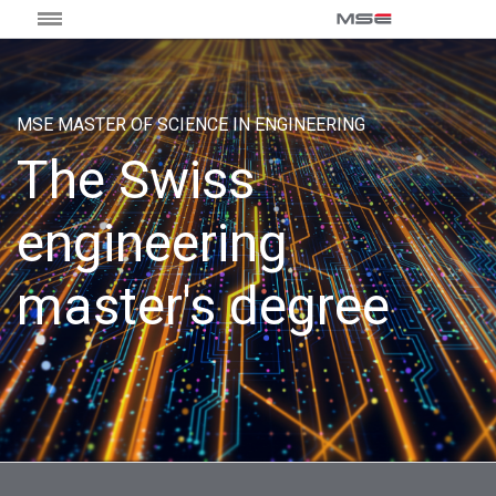
MSE MASTER OF SCIENCE IN ENGINEERING
The Swiss
engineering
master's degree