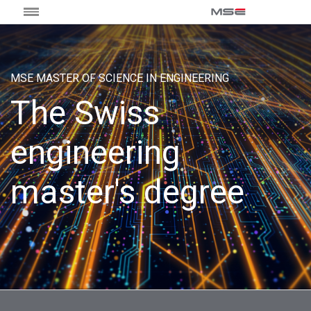
MSE MASTER OF SCIENCE IN ENGINEERING
The Swiss
engineering
master's degree