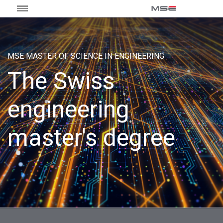
MSE MASTER OF SCIENCE IN ENGINEERING
The Swiss
engineering
master's degree