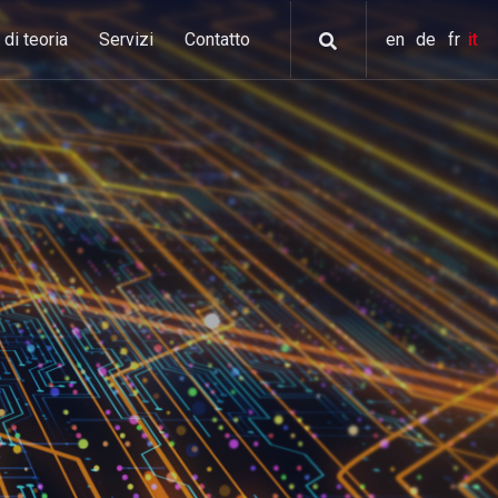
di teoria
Servizi
Contatto
en
de
fr
it