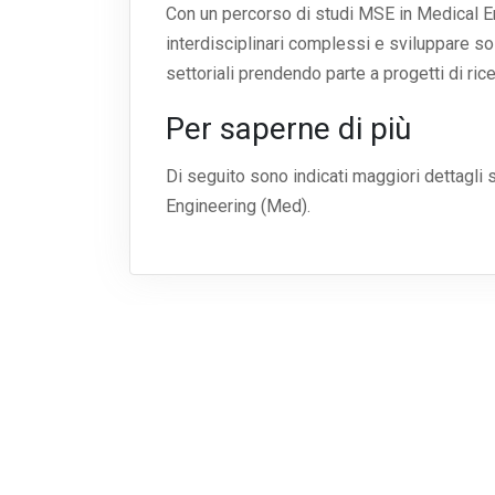
Con un percorso di studi MSE in Medical E
interdisciplinari complessi e sviluppare 
settoriali prendendo parte a progetti di rice
Per saperne di più
Di seguito sono indicati maggiori dettagli s
Engineering (Med).
BFH - Bern University of Applied Sciences
HSLU - Lucerne University of Applied Sciences an