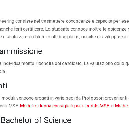
ineering consiste nel trasmettere conoscenze e capacità per eseg
nonché farli certificare. Lo studente conosce inoltre le esigenze
re e analizzare problemi multidisciplinari, nonché di sviluppare 
i ammissione
 individualmente l’idoneità del candidato. La valutazione delle qu
ola.
ati
I moduli vengono erogati in varie sedi da Professori provenienti 
denti MSE.
Moduli di teoria consigliati per il profilo MSE in Medi
l Bachelor of Science