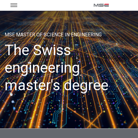
MSE MASTER OF SCIENCE IN ENGINEERING
The Swiss
engineering
master's degree